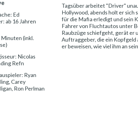
ve
Tagsüber arbeitet "Driver" unauf
Hollywood, abends holt er sich 
ache: Ed
für die Mafia erledigt und sein
er: ab 16 Jahren
Fahrer von Fluchtautos unter Bew
Raubzüge schiefgeht, gerät er 
 Minuten (inkl.
Auftraggeber, die ein Kopfgeld 
se)
er beweisen, wie viel ihm an se
isseur: Nicolas
ding Refn
auspieler: Ryan
ling, Carey
ligan, Ron Perlman