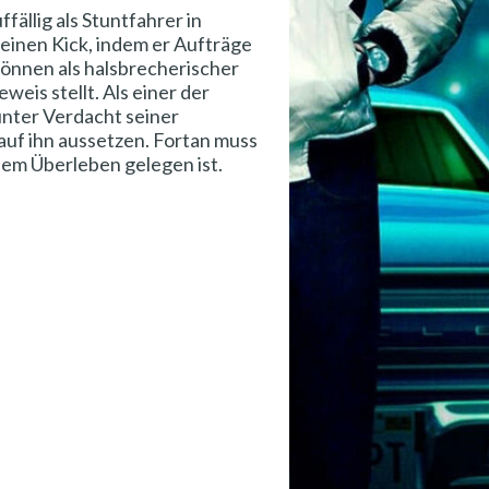
fällig als Stuntfahrer in
seinen Kick, indem er Aufträge
 Können als halsbrecherischer
eis stellt. Als einer der
unter Verdacht seiner
auf ihn aussetzen. Fortan muss
inem Überleben gelegen ist.