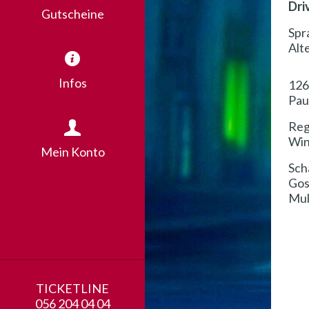
Dri
Gutscheine
Spr
Alt
Infos
126
Pau
Reg
Win
Mein Konto
Sch
Gos
Mul
TICKETLINE
056 204 04 04