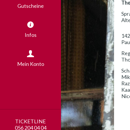
The
Gutscheine
Spr
Alt
Infos
142
Pau
Reg
Tho
Mein Konto
Sch
Mik
Razz
Kaa
Nico
TICKETLINE
056 204 04 04