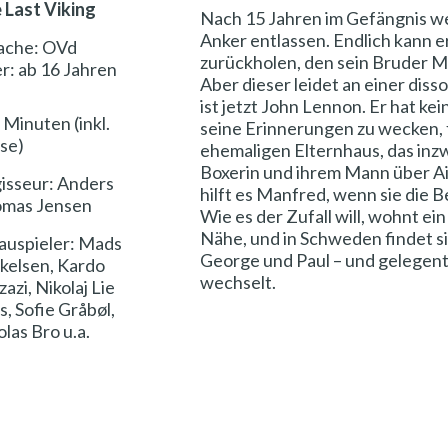
 Last Viking
Nach 15 Jahren im Gefängnis w
Anker entlassen. Endlich kann e
ache: OVd
zurückholen, den sein Bruder M
er: ab 16 Jahren
Aber dieser leidet an einer diss
ist jetzt John Lennon. Er hat ke
 Minuten (inkl.
seine Erinnerungen zu wecken, 
se)
ehemaligen Elternhaus, das inz
Boxerin und ihrem Mann über Air
isseur: Anders
hilft es Manfred, wenn sie die 
mas Jensen
Wie es der Zufall will, wohnt ein
Nähe, und in Schweden findet s
auspieler: Mads
George und Paul – und gelegent
kelsen, Kardo
wechselt.
azi, Nikolaj Lie
s, Sofie Gråbøl,
las Bro u.a.