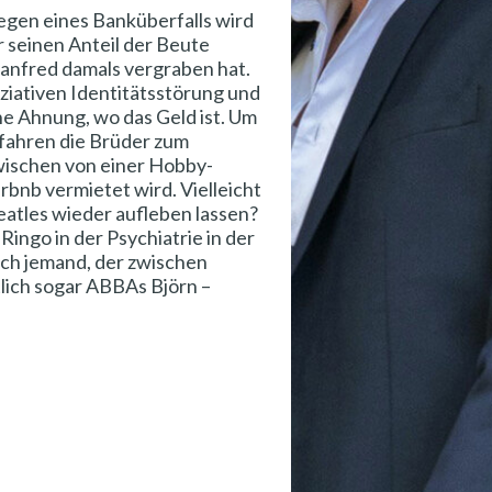
egen eines Banküberfalls wird
r seinen Anteil der Beute
anfred damals vergraben hat.
oziativen Identitätsstörung und
ine Ahnung, wo das Geld ist. Um
fahren die Brüder zum
wischen von einer Hobby-
bnb vermietet wird. Vielleicht
Beatles wieder aufleben lassen?
 Ringo in der Psychiatrie in der
ich jemand, der zwischen
lich sogar ABBAs Björn –