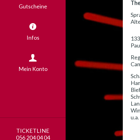
The
Gutscheine
Spr
Alt
Infos
133
Pau
Reg
Ca
Mein Konto
Sch
Ham
Bie
Sch
Lan
Win
u.a.
TICKETLINE
056 204 04 04