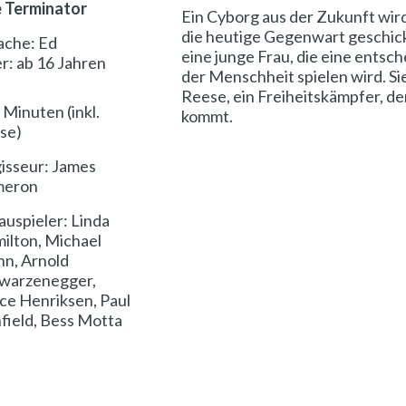
 Terminator
Ein Cyborg aus der Zukunft wird
die heutige Gegenwart geschickt
ache: Ed
eine junge Frau, die eine entsc
er: ab 16 Jahren
der Menschheit spielen wird. Si
Reese, ein Freiheitskämpfer, de
 Minuten (inkl.
kommt.
se)
isseur: James
meron
auspieler: Linda
ilton, Michael
hn, Arnold
warzenegger,
ce Henriksen, Paul
field, Bess Motta